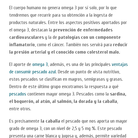
El cuerpo humano no genera omega 3 por sí solo, por lo que
tendremos que recurrir para su obtención a la ingesta de
productos naturales. Entre los aspectos positivos aportados por
el omega 3, destacan la
prevención de enfermedades
cardiovasculares
y la de
patologías con un componente
inflamatorio
, como el cáncer. También nos servirá para
reducir
la presión arterial y el conocido como colesterol malo.
El aporte de
omega 3
, además, es una de las principales
ventajas
de c
onsumir pescado azul
. Desde un punto de vista nutritivo,
estos pescados se clasifican en magros, semigrasos y grasos.
Dentro de este último grupo encotramos la respuesta a qué
pescados
contienen mayor omega 3. Pescados como la
sardina,
e
l boquerón, al atún,
al salmón, la dorada
y la caballa
,
entre otros.
Es precisamente
la caballa
el pescado que nos aporta un mayor
grado de omega 3, con un nivel de 2,5 y 5 mg %. Este pescado
presenta una carne blanca y jugosa y, además, permite variedad